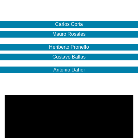
Carlos Coria
Mauro Rosales
Heriberto Pronello
Gustavo Ballas
Antonio Daher