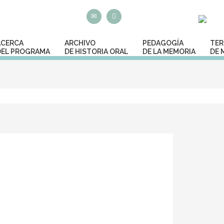
ACERCA
ARCHIVO
PEDAGOGÍA
TER
DEL PROGRAMA
DE HISTORIA ORAL
DE LA MEMORIA
DE 