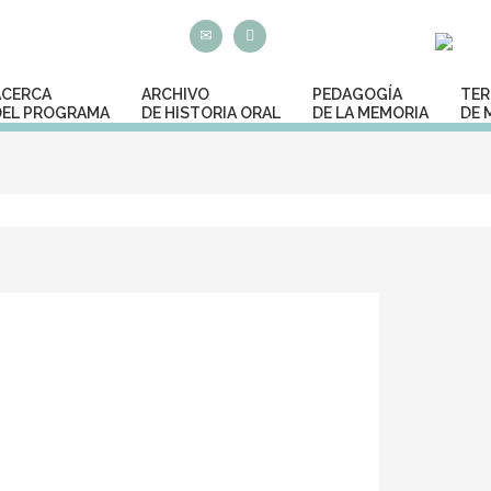
ACERCA
ARCHIVO
PEDAGOGÍA
TER
DEL PROGRAMA
DE HISTORIA ORAL
DE LA MEMORIA
DE 