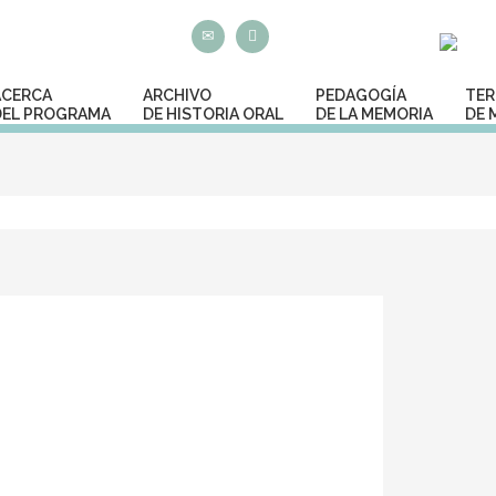
ACERCA
ARCHIVO
PEDAGOGÍA
TER
DEL PROGRAMA
DE HISTORIA ORAL
DE LA MEMORIA
DE 